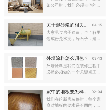
设备的
饰公司时，我们必须去他的公
司检查，或者最好选择一些口
碑好的知名公司。现在装修行
业的包公司太多，他们大多没
关干混砂浆的相关专业知识分享
04-15
有自己的店，也有让消费者和
大家见过房子建造，也了解里
自己签
边成份是水泥，碎石子，建筑
钢筋这种。可是干混砂浆是
啥？大家这种非专业行业的
人，对这个词很生疏也感觉很
外墙涂料怎么调色？
03-13
高端大气。它到底是一种原材
外墙涂料是我们在装修过程中
料，或是混和料？制作工艺和
必然必须做的一个关键点工程
传统式的粉碎制沙是不是同
项目，可以说外墙涂料在当代
样？有很多难题困惑着大家。
基本建设室内装修中应用十分
今日，就据拨
的普遍。在房屋建筑设计方案
家中的地板要怎样来进行挑选呢？
02-04
中，不但能够清理房屋建筑，
我们在给新房装修时，每个家
另外具有维护的功效，因此在
庭对地板的要求是不同的，不
装修过程中外墙涂料的色彩决