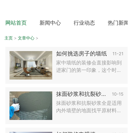
网站首页
新闻中心
行业动态
热门新闻
主页
>
文章中心
>
如何挑选房子的墙纸
11-21
家中墙纸的装修会直接影响到
进家门的第一印象，这个时候
你就需要挑选一款最适合自己
家里的墙纸，但是墙纸的挑选
是很有讲究的，接下来跟着小
抹面砂浆和抗裂砂浆有什么不一样
10-15
编一起来探讨一下墙纸应该怎
抹面砂浆和抗裂砂浆全是适用
么挑选
內外墙壁的地面找平原材料，
他们都能用以墙体的地面解
决，具有地面找平.维护.防腐
蚀的功效。那么，抹面砂浆和