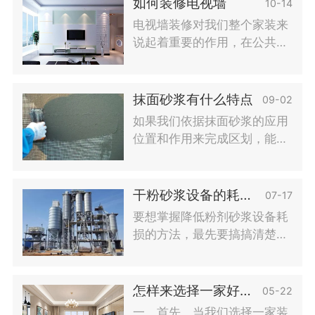
如何装修电视墙
10-14
抗裂砂浆差别有什么? 一.抹面
电视墙装修对我们整个家装来
砂浆和抗
说起着重要的作用，在公共空
间里，好看的电视墙可以给我
们带来美感。电视墙还能充分
体现出户主的个人品味和审
抹面砂浆有什么特点
09-02
美，提升装修的档次。 1、石
如果我们依据抹面砂浆的应用
膏线条。
位置和作用来完成区划，能够
将抹面砂浆分成一般的抹面砂
浆、装饰设计水泥砂浆，及其
一些独特作用的抹面砂浆。独
干粉砂浆设备的耗能怎么减到最低呢？
07-17
特作用的抹面砂浆关键就是指
要想掌握降低粉剂砂浆设备耗
的防水
损的方法，最先要搞搞清楚耗
损的来源于，依据大家很多年
年粉剂砂浆设备的生产制造安
裝工作经验，导致此类砂浆设
怎样来选择一家好的装修公司？
05-22
备耗损有下边几类要素： 砂浆
一、首先，当我们选择一家装