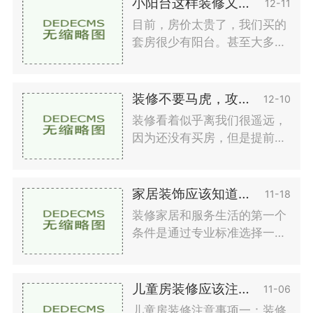
小阳台这样装修又实用又好看
12-11
方的春天不适合装修，而是风
目前，房价太贵了，我们买的
的天气，对泥水工程等项目也
套房很少有阳台。甚至大多数
有好处。考虑到整个系列工程,
业主都将它们用作房间。然
春装修,小编提醒大家,我们需
而，我们通常在如此巨大的压
要
力下工作。如果我们家有阳
装修不要马虎，攻略要做好
12-10
台，我们应该把阳台设计好，
装修看着似乎离我们很遥远，
下班后利用这个空间放松一
因为还没有买房，但是提前了
下。那么，怎样才能更好地设
解总是好的，对于一些顾客来
计这个小阳台呢？阳台装修那
说一生可能只会装饰一次，所
些注意事项呢
以人生的第一个房子的装修特
家居装饰应该知道的风水禁忌
11-18
别重视，什么都可能要自己
装修家居和服务生活的第一个
做，也可能做错。那么咱们装
条件是通过专业标准选择一支
饰时，需求留意事项有那些
可靠的实力团队，以确保更好
呢？留意事项一：轻装饰，重
的质量。另一方面，装修保证
装修轻装饰
效果，装修风水的细节设计也
儿童房装修应该注意什么
11-06
很重要。特别是不能侵犯装修
儿童房装修注意事项一：装修