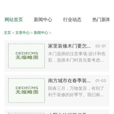
网站首页
新闻中心
行业动态
热门新闻
主页
>
文章中心
>
新闻中心
>
家里装修木门要怎么选择？
02-01
木门选择的注意事项:设计和色
彩，选择木门时首先要考虑的
是木门的设计和色彩是否符合
内饰风格。风格比较简洁选择
大方简约风格；装饰风格比较
南方城市在春季装修要注意什么？
01-03
快，我们选择轻巧优雅的木门
阳春三月，万物复苏，有到了
配合；用典雅舒适的木门装
利于装修的好季节。我们南方
饰。木门的选购要注意的基注
的城市将会因为季风天气、房
意事项木门的选购注意事项：
屋装饰，往往影响漆料和粉煤
色系。
灰工程的进展。这并不是说南