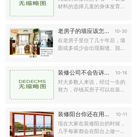
风水的禁忌。在此，必须在盘
材料的选择儿童的身体发育不
存和装修这些基本禁忌内容前
如成人完美。甲醛或其他有毒
加以充分考虑。装修风水禁忌
物质留在一些家庭对他们的身
大全之
体伤害非常严重。如果在这样
老房子的墙应该怎么翻新？
10-30
的环境中长时间停留，轻度病
在老房子里住了几十年后，墙
例会引起孩子的呼吸道感染、
面或多或少会出现裂缝、脱
头晕和恶心，重度病例会引起
落、掉粉、污迹等问题。这些
短暂的休克。所以儿童房装修
问题应该如何解决？大家知道
一定要
吗？事实上，每个问题的解决
装修公司不会告诉你的几件事
10-16
方案也是不同的。小编在这里
对大多数人来说，经过一生的
提醒你，在装修过程中，对于
努力，存钱买房子可以在装修
不同的问题应该采取不同的措
时省钱，所以他们通常会选择
施。老房子的墙纸施工经常遇
休闲装修工人或游击队，而不
到墙壁问
是找正规的装修公司来装
装修阳台你还在用滑动门吗？
10-11
修！。如果你搬进来后有问
现在大家在装修阳台的时候，
题，你会经常面临找不到人负
几乎每家都会在阳台上做一个
责的情况，所以你必须自己吃